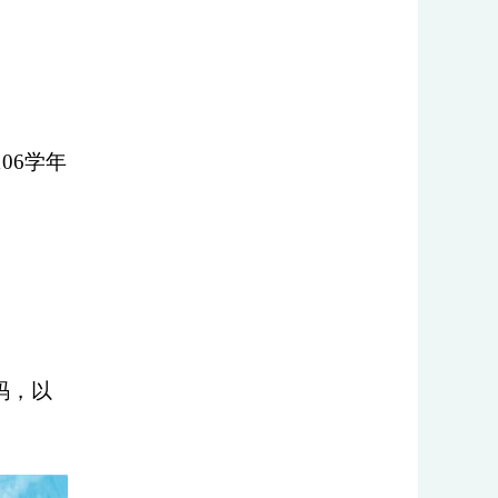
106
学年
。
码，以