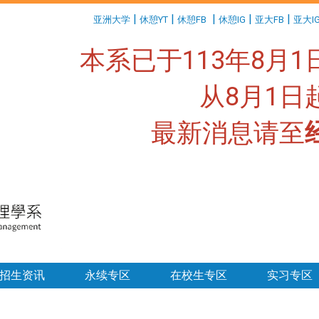
:::
|
|
|
|
|
亚洲大学
休憩YT
休憩FB
休憩IG
亚大FB
亚大I
本系已于113年8月
从8月1
最新消息请至
:::
招生资讯
永续专区
在校生专区
实习专区