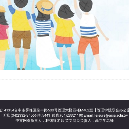
址: 41354台中市雾峰区柳丰路500号管理大楼四楼M402室【管理学院联合办公
电话: (04)2332-3456分机5441 传真:(04)23321190 Email: leisure@asia.edu.tw
中文网页负责人：林锡铨老师 英文网页负责人：高立学老师