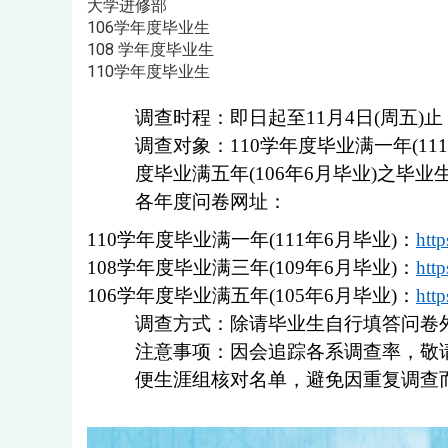
大学进修部
106学年度毕业生
108 学年度毕业生
110学年度毕业生
调查时程：即日起至
11
月
4
日
(
周五
)
止
调查对象：
110
学年度毕业满一年
(111
度毕业满五年
(106
年
6
月毕业
)
之毕业
各年度问卷网址：
110
学年度毕业满一年
(111
年
6
月毕业
)
：
htt
108
学年度毕业满三年
(109
年
6
月毕业
)
：
htt
106
学年度毕业满五年
(105
年
6
月毕业
)
：
htt
调查方式：除请毕业生自行填答问卷
注意事项：因会追踪各系调查率，敬
便生涯组核对名单，避免因重复调查