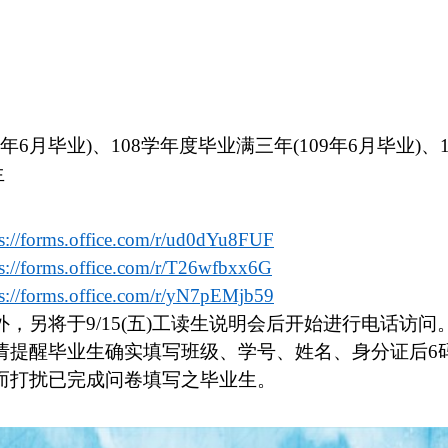
年
6
月毕业
)
、
108
学年度毕业满三年
(109
年
6
月毕业
)
、
生
ps://forms.office.com/r/ud0dYu8FUF
ps://forms.office.com/r/T26wfbxx6G
ps://forms.office.com/r/yN7pEMjb59
外，另将于
9/15(
五
)
工读生说明会后开始进行电话访问
请提醒毕业生确实填写班级、学号、姓名、身分证后
6
而打扰已完成问卷填写之毕业生。