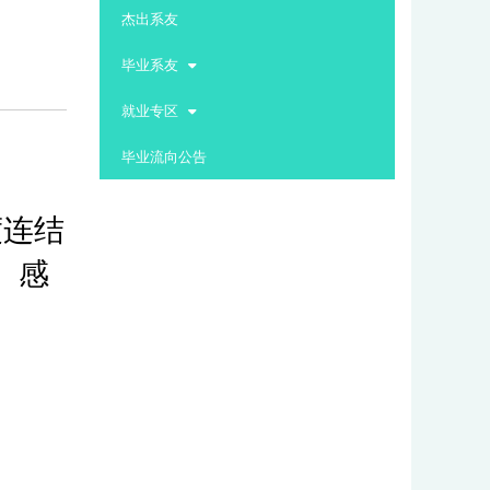
:::
杰出系友
毕业系友
就业专区
毕业流向公告
度连结
。感