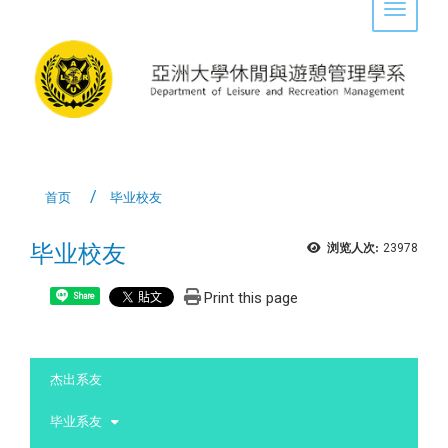
Toggle 
首页
毕业校友
毕业校友
浏览人次:
23978
Print this page
Share
:::
杰出系友
毕业系友