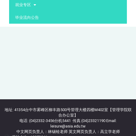
就业专区
毕业流向公告
地址: 41354台中市雾峰区柳丰路500号管理大楼四楼M402室【管理学院联
合办公室】
电话: (04)2332-3456分机5441 传真:(04)23321190 Email:
leisure@asia.edu.tw
中文网页负责人：林锡铨老师 英文网页负责人：高立学老师