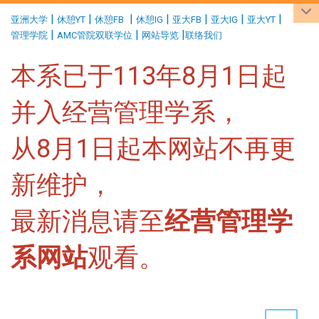
:::
|
|
|
|
|
|
|
亚洲大学
休憩YT
休憩FB
休憩IG
亚大FB
亚大IG
亚大YT
|
|
|
管理学院
AMC管院双联学位
网站导览
联络我们
本系已于113年8月1日起
并入经营管理学系，
从8月1日起本网站不再更
新维护，
最新消息请至
经营管理学
系网站
观看。