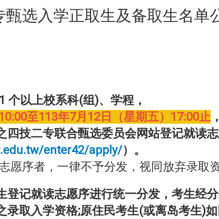
二专甄选入学正取生及备取生名单
1 个以上校系科(组)、学程，
0:00至113年7月12日（星期五）17:00止
之四技二专联合甄选委员会网站登记就读志
t.edu.tw/enter42/apply/
）。
志愿序者，一律不予分发，视同放弃录取
生登记就读志愿序进行统一分发，考生经分
录取入学资格;原住民考生(或离岛考生)如