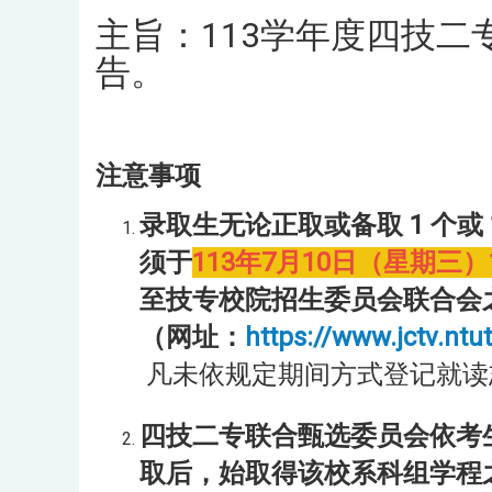
主旨：113学年度四技
告。
注意事项
录取生无论正取或备取 1 个或 
须于
113年7月10日（星期三）1
至技专校院招生委员会联合会
（网址：
https://www.jctv.ntu
凡未依规定期间方式登记就读
四技二专联合甄选委员会依考
取后，始取得该校系科组学程之