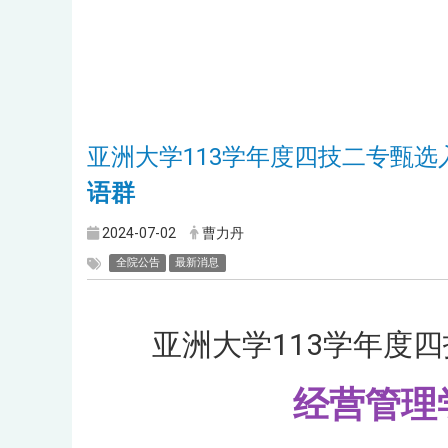
亚洲大学113学年度四技二专甄选
语群
2024-07-02
曹力丹
全院公告
最新消息
亚洲大学113学年度
经营管理