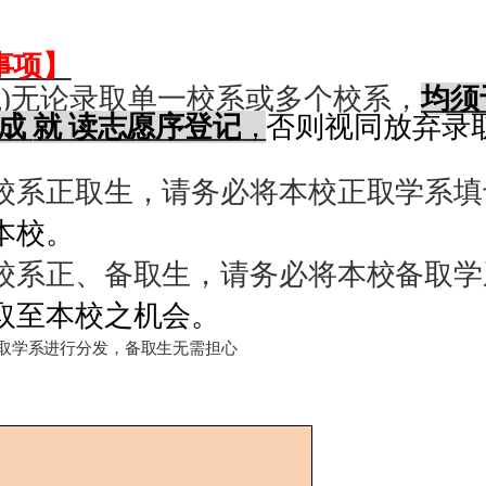
事项】
生
)
无论录取单一校系或多
个校系，
均须
完成
就 读志愿序登记
，
否则视同放弃录
校系正取生，请务必将本校正取学系填
本
校。
校系正、备取生，请务必将本校备取学
取至本校之机会。
取学系进行分发，备取生无需担心