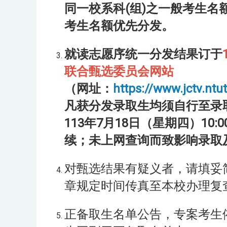
同一校系科(组)之一般考生名
考生名额优先分发。
就读志愿序统一分发结果订于
联合甄选委员会网站
（网址：
https://www.jctv.ntu
凡获分发录取生均须自行至录
113年7月18日（星期四）1
续；未上网查询而致影响录取
对甄选结果有疑义者，请填妥
章规定时间传真至本校办理复
正备取生名单公告，专案考生