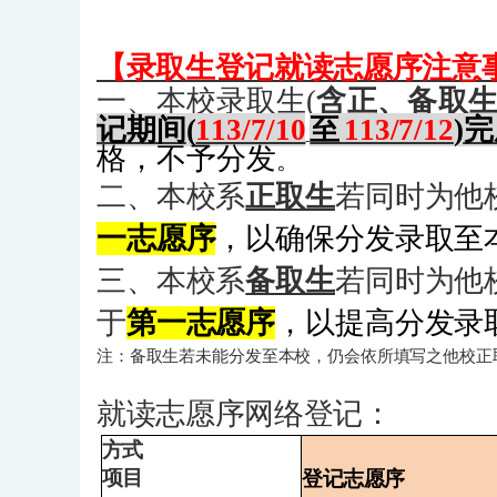
【录取生登记就读志愿序注意
一、本校录取生
(
含正、备取
记期间
(
113/7/10
至
113/7/12
)
格，不予分
发
。
二、本校系
正取生
若同时为他
一志愿序
，以确保分发录取至
三、本校系
备取生
若同时为他
于
第一志愿序
，以提高分发录
注：备取生若未能分发至本校，仍会依所填写之他校正
就读志愿序网络登记：
方式
项目
登记志愿序