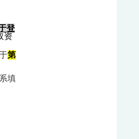
于登
取资
于
第
系填