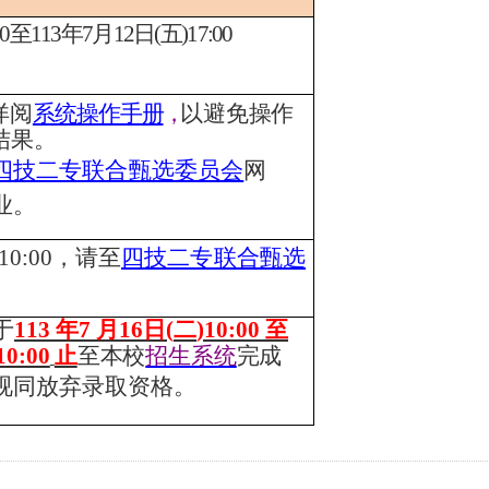
00
至
113
年
7
月
12
日
(
五
)17:00
详阅
系统操作手册
，
以避免操作
结果。
四技二专联合甄选委员会
网
业。
)10:00
，请至
四技二专联合甄选
于
113
年
7
月
16
日
(
二
)10:00
至
10:00
止
至本校
招生系统
完成
视同放弃录取资格。