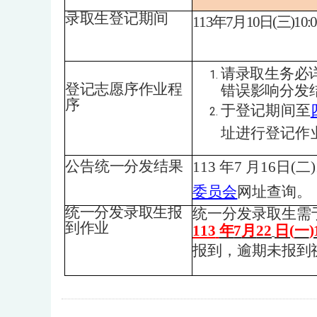
录取生
登记期间
113
年
7
月
10
日
(
三
)10:
请录取生务必
登记志愿序作业程
错
误影响分发
序
于登记期间至
址进
行登记作
公告统一分发结果
113
年
7
月
16
日
(
二
委员会
网址查询。
统一分发录取生报
统一分发录取生需
到作业
113
年
7
月
22
日
(
一
)
报到，逾期未报到