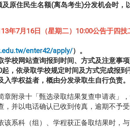
额及原住民生名额(离岛考生)分发机会时，
113年7月16日（星期二）10:00公告于四
t.edu.tw/enter42/apply/
）。
取学校网站查询报到时间、方式及注意事项
0:00起，依录取学校规定时间及方式完成报到
及入学权益者，概由分发录取生自行负责。
简章附录十「甄选录取结果复查申请表」，
查，并以电话确认已收到传真，逾期不予受
依该系科（组）、学程获正备取结果时，与