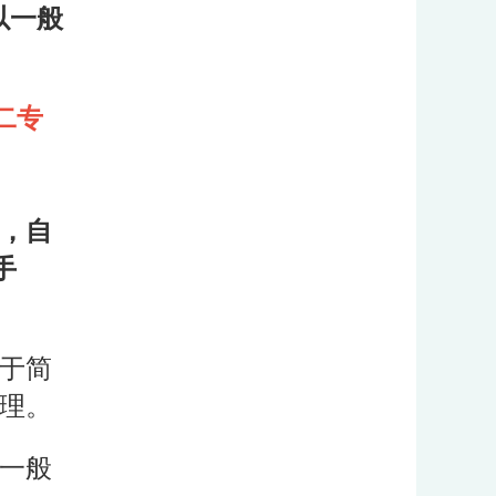
以一般
技二专
，自
手
于简
理。
一般