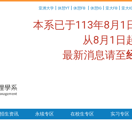
:::
|
|
|
|
|
亚洲大学
休憩YT
休憩FB
休憩IG
亚大FB
亚大I
本系已于113年8月
从8月1
最新消息请至
:::
招生资讯
永续专区
在校生专区
实习专区