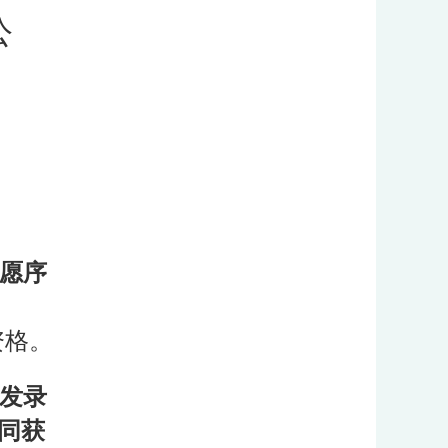
公
，
愿序
资格。
发录
同获