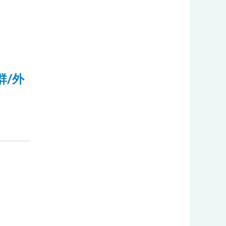
:::
群/外