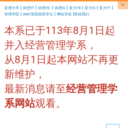
:::
|
|
|
|
|
|
|
亚洲大学
休憩YT
休憩FB
休憩IG
亚大FB
亚大IG
亚大YT
|
|
|
管理学院
AMC管院双联学位
网站导览
联络我们
本系已于113年8月1日起
并入经营管理学系，
从8月1日起本网站不再更
新维护，
最新消息请至
经营管理学
系网站
观看。