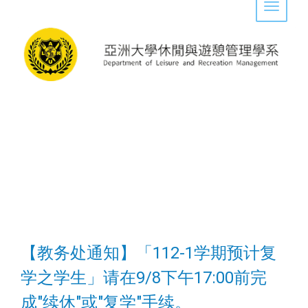
Toggle 
【教务处通知】「112-1学期预计复
学之学生」请在9/8下午17:00前完
成"续休"或"复学"手续。