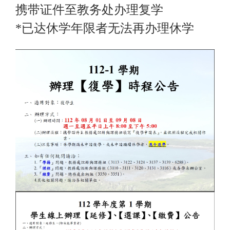
携带证件至教务处办理复学
*
已达休学年限者无法再办理休学