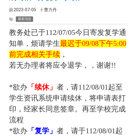
2023-07-05
曹力丹
最新消息
教务处已于112/07/05今日寄发复学通
知单，烦请学生
最迟于09/08下午5:00
前完成相关手续
，
若无办理者将应令退学，，谢谢!!
*
欲办
「续休」
者，请112/08/01起至
学生资讯系统申请续休，将申请表打
印，经家长同意签章。再至学校完成
流程
*
欲办
「复学」
者，请于112/08/01起