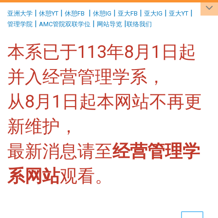
:::
|
|
|
|
|
|
|
亚洲大学
休憩YT
休憩FB
休憩IG
亚大FB
亚大IG
亚大YT
|
|
|
管理学院
AMC管院双联学位
网站导览
联络我们
本系已于113年8月1日起
并入经营管理学系，
从8月1日起本网站不再更
新维护，
最新消息请至
经营管理学
系网站
观看。