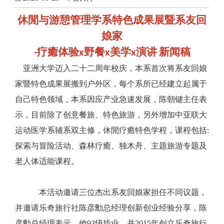
休閒与游憩管理学系特色成果展暨系友回
娘家
疗癒体验
野餐
美学
演讲
新闻稿
-
x
x
x
亚洲大学迈入二十二周年校庆，本系首次将系友回娘
家暨特色成果展搬到户外区，每个系所已经建立起属于
自己特色领域，本系因应产业急速发展，陈朝键主任表
示，目前除了创意餐旅、特色旅游，另外增加中亚联大
运动医学系辅系双主修，休閒疗癒特色学程，课程包括
:
探索与冒险活动、森林疗癒、独木舟、主题旅游专题及
老人体适能课程。
本活动邀请三位杰出系友回娘家担任不同议题，
并邀请乐奇旅行社陈彦勳总经理创新创业经验分享，陈
彦勳总经理表示，他
93
级毕业，并
2015
年创立乐奇旅行