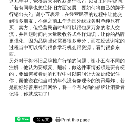
这几年中，觉得最大的收获是什么?」以及王同学提问:
「若有同学也想往怀旧方面发展，要如何将自己的牌子
行销出去?」谢小五表示，在经营民宿的过程中让他交
到很多朋友，不像之前工作为国外线业务时单纯只有
买、卖方，但经营民宿时却可以跟包罗万象的客人交
流，并且短时间内大量吸收各式各样知识，让你的品牌
更强化。因为品牌强化需要很多养分，而在经营谢宅的
过程当中可以得到很多学习机会跟资源，看到很多东
西。
另外对于将怀旧品牌推广行销的问题，谢小五有不同的
注解，他认为要颠复、翻转，做这件事情必须是要有梗
的，要如何被看到的过程中可以瞬间让大家延续记住
你，而他说在他当时的年代没有像现今的资讯爆炸，若
是能好好善用社群网络，将一个有内涵的品牌让消费者
记得，你就成功了!
Print this page
Share