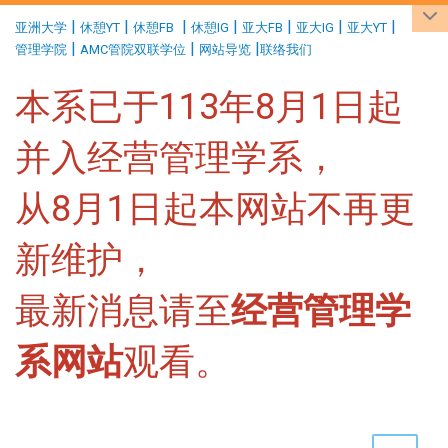
:::
|
|
|
|
|
|
|
亚洲大学
休憩YT
休憩FB
休憩IG
亚大FB
亚大IG
亚大YT
|
|
|
管理学院
AMC管院双联学位
网站导览
联络我们
本系已于113年8月1日起
并入经营管理学系，
从8月1日起本网站不再更
新维护，
最新消息请至
经营管理学
系网站
观看。