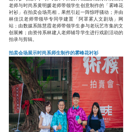
老师与时尚系黄明媛老师带领学生创意制作的「雾峰花
衬衫」在拍卖会场亮相，果然引起一阵惊呼骚动；并由
林佳汉老师带领毕专同学建置「阿罩雾人文剧场」网
站；由数媒系陈慧霞老师带领学生参与老玩艺市集的文
创展摊；由资传系林建人老师辅导学生进行
戏剧活动的
拍录与剪辑。
拍卖会场展示时尚系师生制作的雾峰花衬衫