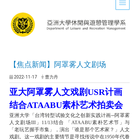
Toggle 
【焦点新闻】阿罩雾人文剧场
2022-11-17
曹力丹
亚大阿罩雾人文戏剧USR计画
结合ATAABU素朴艺术拍卖会
亚洲大学「台湾转型试验文化之创新实践计画─阿罩雾
人文剧场III」11/13结合 「ATAABU素朴艺术节」与
「老玩艺握手市集」，演出「谁是那个艺术家？」人文
戏剧。这一戏剧的主要情节是寻找传说中在1950年代眷