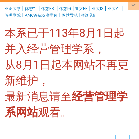
:::
|
|
|
|
|
|
|
亚洲大学
休憩YT
休憩FB
休憩IG
亚大FB
亚大IG
亚大YT
|
|
|
管理学院
AMC管院双联学位
网站导览
联络我们
本系已于113年8月1日起
并入经营管理学系，
从8月1日起本网站不再更
新维护，
最新消息请至
经营管理学
系网站
观看。