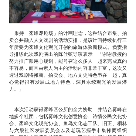
秉持「雾峰即剧场」的计画理念，这种结合市集、拍
卖会并融入人文戏剧的活动安排，是该计画持续执行三
年所要为雾峰文化观光开创的旅游体验新模式。负责指
导排练此次戏剧演出的陈仕弦导演表示：「谢谢教授的
努力推广跟用心规划，能号召这么多人一起来完成真的
不容易，而且由素人为主的活动内容非常丰富，这次又
透过戏剧将摊商、拍卖会、地方文史特色串在一起，真
心觉得很有发展成地方特色，深具永续观光的发展潜
力。」
本次活动获得雾峰区公所的全力协助，并结合雾峰在
地多个社团，包括雾峰文化创意协会、诗情公民文化协
会、雾峰文化观光协会、鱼鸟文化志工队、旧正、桐林
与六股社区发展委员会以及老玩艺握手市集摊商组织