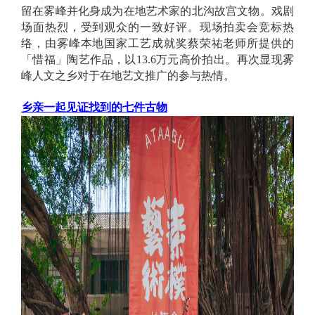
留在雾峰并化身成为在地艺术家的北沟故宫文物。戏剧
场面热烈，受到观众的一致好评。现场拍卖会竞标热
络，由雾峰本地国家工艺成就奖蔡荣祐老师所提供的
「惜福」陶艺作品，以13.6万元高价拍出。再次显现雾
峰人文之乡对于在地艺文推广的参与热情。
乡亲一起见证找到的七件古物