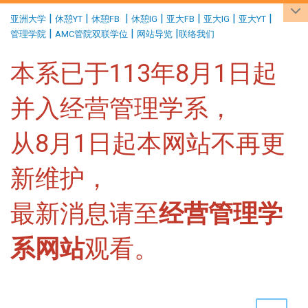
:::
|
|
|
|
|
|
|
亚洲大学
休憩YT
休憩FB
休憩IG
亚大FB
亚大IG
亚大YT
|
|
|
管理学院
AMC管院双联学位
网站导览
联络我们
本系已于113年8月1日起
并入经营管理学系，
从8月1日起本网站不再更
新维护，
最新消息请至
经营管理学
系网站
观看。