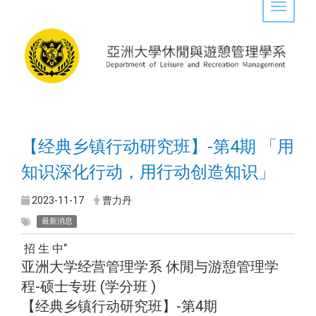
Toggle 
【经典乡镇行动研究班】-第4期 「用
知识深化行动，用行动创造知识」
2023-11-17
曹力丹
最新消息
招 生 中“
亚洲大学经营管理学系 休閒与游憩管理学
程-硕士专班 (学分班 )
【经典乡镇行动研究班】-第4期