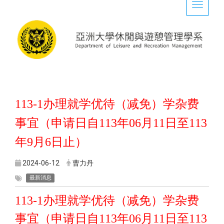
Toggle 
113-1
办理就学优待（减免）学杂费
事宜（申请日自
113
年
06
月
11
日至
113
年
9
月
6
日止）
2024-06-12
曹力丹
最新消息
113-1
办理就学优待（减免）学杂费
事宜（申请日自
113
年
06
月
11
日至
113