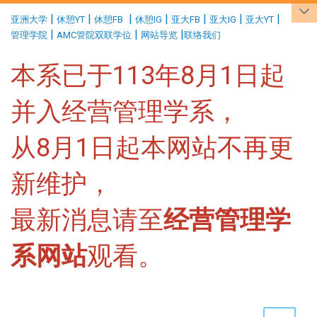
:::
|
|
|
|
|
|
|
亚洲大学
休憩YT
休憩FB
休憩IG
亚大FB
亚大IG
亚大YT
|
|
|
管理学院
AMC管院双联学位
网站导览
联络我们
本系已于113年8月1日起
并入经营管理学系，
从8月1日起本网站不再更
新维护，
最新消息请至
经营管理学
系网站
观看。