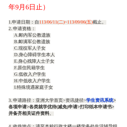
年
9
月
6
日止）
1.
申请日期：自
113/06/11(
二
)~113/09/06(
五
)
截止。
2.
申请资格：
A.
卹内军公教遗族
B.
卹满军公教遗族
C.
现役军人子女
D.
身心障碍学生本人
E.
身心残障人士子女
F.
原住民籍学生
G.
低收入户学生
H.
中低收入户学生
I.
特殊境遇家庭子女
3.
申请路径：亚洲大学首页
>
资讯捷径
>
学生资讯系统
>
各项申请
>
各类就学优待
(
减免
)
申请
>
打印纸本申请书
>
并备齐相关证件资料
。
4.
收件地点：请至本校行政大楼一楼学务处生活辅导组