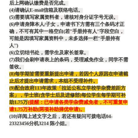
后上网确认缴费是否完成。
(4)
请确认
E-mail
信箱及联络电话。
(5)
需要填写家属资料者，请核对身分证字号无误。
(6)
申请身障本人
/
子女，申请书下方需有三个条码才正
确，不可有其中一格空白
(
若
''
手册持有人
''
字段空白，
可能是因填写家属资料中，未多选择一栏
''
手册持有
人
'')
(6)
立切结书处，需学生及家长签章。
(7)
我们会刷申请表上的条码，受理减免作业，同学不需
签收。
(8)
每学期皆需要重新提出申请，若因个人原因在申请截
止后才提出申请需求，本组不受理补件。
(9)
配合政府
113
年政策「拉近公私立学校学杂费差距方
案」，学士班
(
含学士后及进修部
)
每位学生每学期可补
助
1.75
万
(
提醒：已申请各类学杂费减免者，不可重复申
请
1.75
万补助
(
两项补助择优申请
)
。
(10)
详阅上述文字之后，若还有疑问可拨电话
04-
23323456
分机
3214
陈小姐。