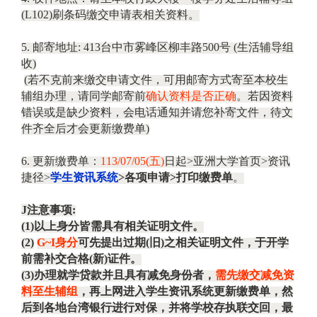
(L102)
刷条码缴交申请表相关资料。
5.
邮寄地址
: 413
台中市雾峰区柳丰路
500
号
(
生活辅导组
收
)
(
若不克前来缴交申请文件，可用邮寄方式寄至本校生
辅组办理，请同学邮寄前
确认资料是否正确
。若因资料
错误或是缺少资料，会电话通知并请您补寄文件，待文
件齐全后才会更新缴费单
)
6.
更新缴费单：
113/07/05(
五
)
日起
>
亚洲大学首页
>
资讯
捷径
>
学生资讯系统
>
各项申请
>
打印缴费单
。
J
注意事项
:
(1)
以上身分皆需具有相关证明文件。
(2)
G~I
身分
可先提出过期
(
旧
)
之相关证明文件，于开学
前需补交合格
(
新
)
证件。
(3)
办理就学贷款并且具有减免身份者，
需先缴交减免资
料至生辅组
，再上网进入学生资讯系统更新缴费单，然
后到各地台湾银行进行对保，并将学校存执联交回，最