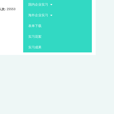
:::
国内企业实习
人次:
25553
海外企业实习
表单下载
实习花絮
实习成果