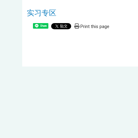
实习专区
Print this page
Share