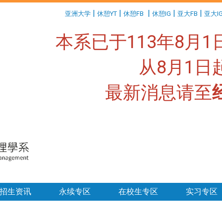
:::
|
|
|
|
|
亚洲大学
休憩YT
休憩FB
休憩IG
亚大FB
亚大I
本系已于113年8月
从8月1
最新消息请至
:::
招生资讯
永续专区
在校生专区
实习专区