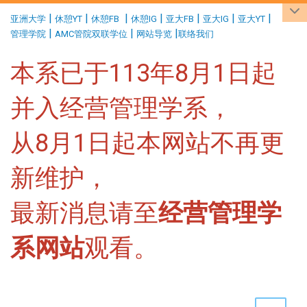
:::
|
|
|
|
|
|
|
亚洲大学
休憩YT
休憩FB
休憩IG
亚大FB
亚大IG
亚大YT
|
|
|
管理学院
AMC管院双联学位
网站导览
联络我们
本系已于113年8月1日起
并入经营管理学系，
从8月1日起本网站不再更
新维护，
最新消息请至
经营管理学
系网站
观看。