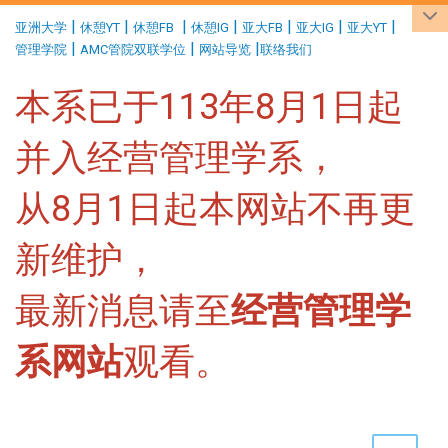
:::
|
|
|
|
|
|
|
亚洲大学
休憩YT
休憩FB
休憩IG
亚大FB
亚大IG
亚大YT
|
|
|
管理学院
AMC管院双联学位
网站导览
联络我们
本系已于113年8月1日起
并入经营管理学系，
从8月1日起本网站不再更
新维护，
最新消息请至
经营管理学
系网站
观看。