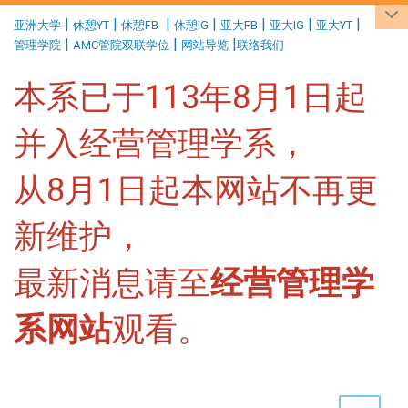
:::
|
|
|
|
|
|
|
亚洲大学
休憩YT
休憩FB
休憩IG
亚大FB
亚大IG
亚大YT
|
|
|
管理学院
AMC管院双联学位
网站导览
联络我们
本系已于113年8月1日起
并入经营管理学系，
从8月1日起本网站不再更
新维护，
最新消息请至
经营管理学
系网站
观看。