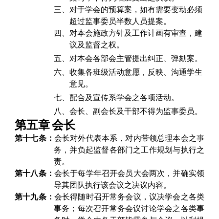
三、
对于学会的预算案，如有需要变动必须
超过监事委员半数人员提案。
四、
对本会施政方针及工作计画有审查，建
议及监督之权。
五、
对本会各部会主管提出纠正、弹劾案。
六、
收集各班级活动意愿，反映、沟通学生
意见。
七、
配合及宣传系学会之各项活动。
八、
会长、副会长及干部不得为监事委员。
第五章
会长
第十七条：
会长对外代表本系，对内带领总理本会之事
务，并负起监督各部门之工作规划与执行之
责。
第十八条：
会长于每学年召开会员大会两次，并确实领
导其团队执行该会议之决议内容。
第十九条：
会长得随时召开常务会议，议决学会之各类
事务；每次召开常务会议讨论学会之各类事