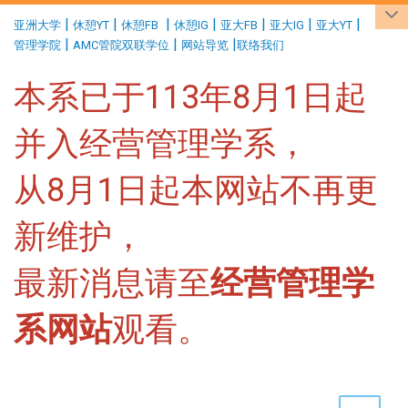
:::
|
|
|
|
|
|
|
亚洲大学
休憩YT
休憩FB
休憩IG
亚大FB
亚大IG
亚大YT
|
|
|
管理学院
AMC管院双联学位
网站导览
联络我们
本系已于113年8月1日起
并入经营管理学系，
从8月1日起本网站不再更
新维护，
最新消息请至
经营管理学
系网站
观看。