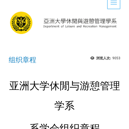
Toggle 
组织章程
浏览人次:
9053
亚洲大学休閒与游憩管理
学系
系学会组织章程