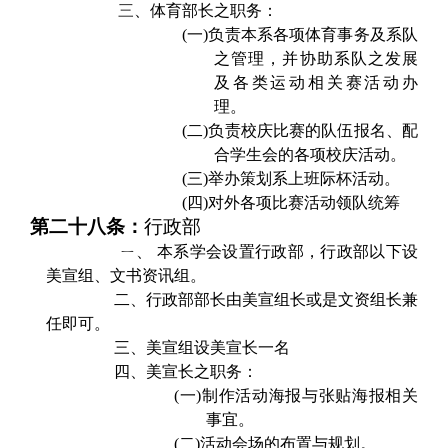
三
、体育部长之职务：
(一)
负责本系各项体育事务及系队
之管理，并协助系队之发展
及各类运动相关赛活动办
理。
(二)
负责校庆比赛的队伍报名、配
合学生会的各项校庆活动。
(三)
举办策划系上班际杯活动。
(四)
对外各项比赛活动领队统筹
第二十八条：
行政部
ㄧ、 本系学会设置行政部，行政部以下设
美宣组、文书资讯组。
二、行政部部长由美宣组长或是文资组长兼
任即可。
三、美宣组设美宣长一名
四、美宣长之职务：
(一)
制作活动海报与张贴海报相关
事宜。
(二)
活动会场的布置与规划。