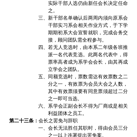
实际干部人选仍由新任会长决定任命
之。
三、
新干部名单确认后两周内须向原系会
干部实习系会相关作业方式，于下学
期期初系大会宣誓就职，完成会务交
接，顾问团队需全程参与。
四、
若无人竞选时，由本系二年级各班推
派一名代表竞选。此两名代表中，得
票率高者成为系学会会长，由其再成
立学会之团队。
五、
同额竞选时，票数需达有效票数之二
分之一，有效票为会员大会之人数，
其中有效票须要有同意票须超过二分
之一即可当选。
六、
系学会正副会长不得为厂商或是相关
利益团体之员工。
第二十三条：
会长之罢免与辞职
一、
会长无法胜任其职时，得由会员三分
之一以上连署提出罢免案。