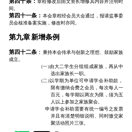
第四十条：
章程修改后由文资长增修其内容并注明时
间。
第四十一条：
本会章程经会员大会通过，报请监事委
员会核准备案实施，修改时亦同。
第九章
新增条例
第四十二条
：
秉持本会传承与创新之理想、鼓励家族
成立。
(一)
由大二学生分组组成家族，再从中
选出家族长一职。
(二)
以学期为单位可申请学会补助款，
限有缴纳会费之会员，每次每人一
百元，每学期以两次为限，须为五
人以上参加之家族聚会。
申请学会补助需要有统一编号之发票
并且有清楚明细说明、同时缴交家
聚活动照片三张。