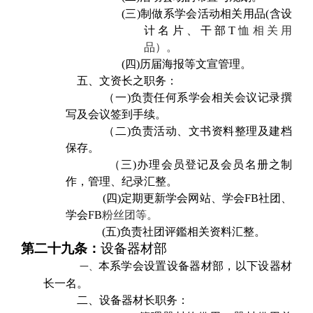
(三)
制做系学会活动相关用品(含设
计名片、干部T
恤相关用
品）。
(四)
历届海报等文宣管理。
五、文资长之职务：
（一)负责任何系学会相关会议记录撰
写及会议签到手续。
（二)负责活动、文书资料整理及建档
保存。
（三)办理会员登记及会员名册之制
作，管理、纪录汇整。
(
四)
定期更新学会网站、学会FB社团、
学会FB
粉丝团等。
(
五)负责社团评鑑相关资料汇整。
第二十九条：
设备器材部
本系学会设置设备器材部，以下设器材
一、
长一名。
二、设备器材长职务：