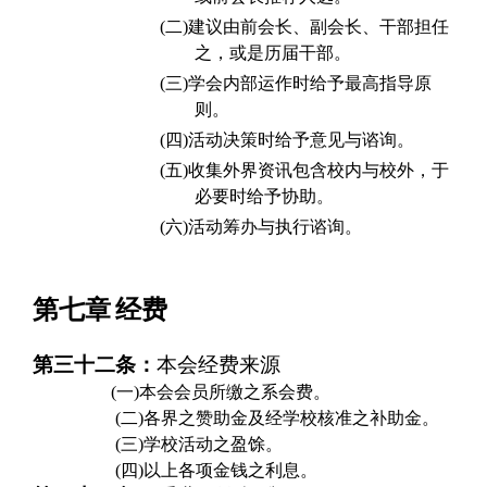
(二)
建议由前会长、副会长、干部担任
之，或是历届干部。
(三)
学会内部运作时给予最高指导原
则。
(四)
活动决策时给予意见与谘询。
(五)
收集外界资讯包含校内与校外，于
必要时给予协助。
(六)
活动筹办与执行谘询。
第七章
经费
第三十二条：
本会经费来源
(
一)本会会员所缴之系会费。
(
二)各界之赞助金及经学校核准之补助金。
(
三)学校活动之盈馀。
(
四)以上各项金钱之利息。