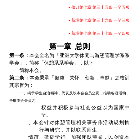
•
修订第七章 第三十五条 一至五项
•
新增第七章 第三十六条 一至三项
•
新增第七张 第三十七条 一至四项
第一章
总则
第一条：
本会全名为「亚洲大学休閒与游憩管理学系系
学会」，简称「休憩系系学会」，以下
简称本会。
第二条：
本会秉承「健康．关怀．创新．卓越」之校训
其宗旨为：
一、
揭示学生自治精神，代表反映本会会员公意，推动各项活动，
争取本会会员之
权益并积极参与社会公益以为国家中
坚。
二、
本会针对休憩管理相关事务作活动规划执
行与研究，并以联系师生
情谊、砥砺学行、加强团队荣誉，以创造本