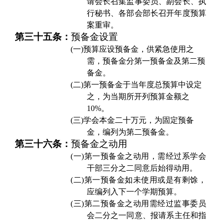
请会长召集监事委员、副会长、执
行秘书、各部会部长召开年度预算
案重审。
第三十五条：
预备金设置
(一)
预算应设预备金，供紧急使用之
需，预备金分第一预备金及第二预
备金。
(二)
第一预备金于当年度总预算中设定
之，为当期所开列预算金额之
10%。
(三)
学会本金二十万元，为固定预备
金，编列为第二预备金。
第三十六条：
预备金之动用
(一)
第一预备金之动用，需经过系学会
干部三分之二同意后始得动用。
(二)
第一预备金如未使用或是有剩馀，
应编列入下一个学期预算。
(三)
第二预备金之动用需经过监事委员
会
二
分之
一
同意、报请系主任和指