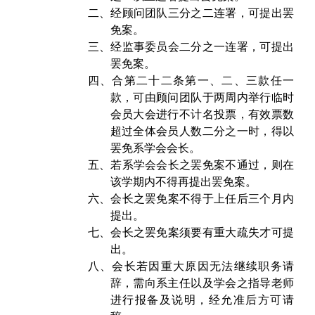
二、
经顾问团队三分之二连署，可提出罢
免案。
三、
经监事委员会二分之一连署，可提出
罢免案。
四、
合第二十二条第一、二、三款任一
款，可由顾问团队于两周内举行临时
会员大会进行不计名投票，有效票数
超过全体会员人数二分之一时，得以
罢免系学会会长。
五、
若系学会会长之罢免案不通过，则在
该学期内不得再提出罢免案。
六、
会长之罢免案不得于上任后三个月内
提出。
七、
会长之罢免案须要有重大疏失才可提
出。
八、
会长若因重大原因无法继续职务请
辞，需向系主任以及学会之指导老师
进行报备及说明，经允准后方可请