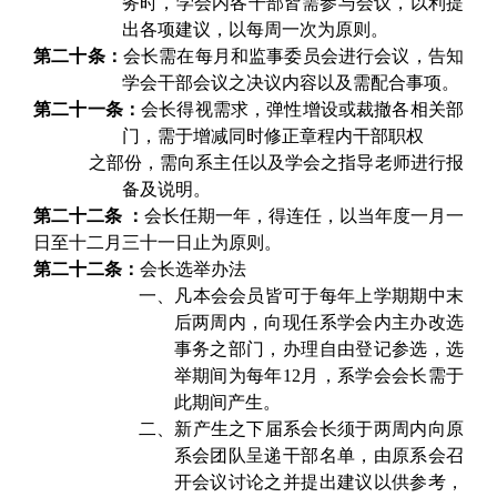
务时，学会内各干部皆需参与会议，以利提
出各项建议，以每周一次为原则。
第二十条：
会长需在每月和监事委员会进行会议，告知
学会干部会议之决议内容以及需配合事项。
第二十一条：
会长得视需求，弹性增设或裁撤各相关部
门，需于增减同时修正章程内干部职权
之部份，需向系主任以及学会之指导老师进行报
备及说明。
第二十二条 ：
会长任期一年，得连任，以当年度一月一
日至十二月三十一日止为原则。
第二十二条：
会长选举办法
一、
凡本会会员皆可于每年上学期期中末
后两周内，向现任系学会内主办改选
事务之部门，办理自由登记参选，选
举期间为每年12月，系学会会长需于
此期间产生。
二、
新产生之下届系会长须于两周内向原
系会团队呈递干部名单，由原系会召
开会议讨论之并提出建议以供参考，