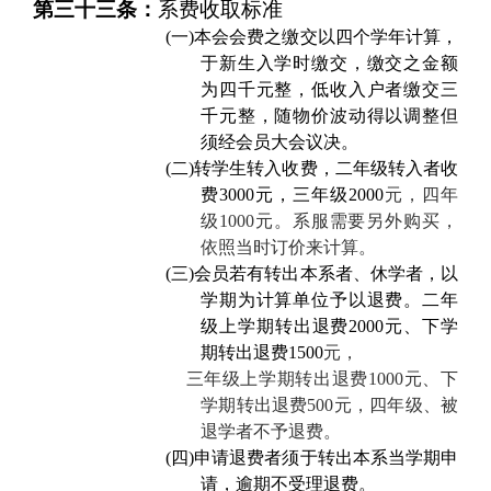
第三十三条：
系费收取标准
(一)
本会会费之缴交以四个学年计算，
于新生入学时缴交，缴交之金额
为四千元整，低收入户者缴交三
千元整，随物价波动得以调整但
须经会员大会议决。
(二)
转学生转入收费，二年级转入者收
费3000元，三年级2000
元，四年
级1000元。系服需要另外购买，
依照当时订价来计算。
(三)
会员若有转出本系者、休学者，以
学期为计算单位予以退费。二年
级上学期转出退费2000元、下学
期转出退费1500
元，
三年级上学期转出退费1000元、下
学期转出退费500元，四年级、被
退学者不予退费。
(四)
申请退费者须于转出本系当学期申
请，逾期不受理退费。