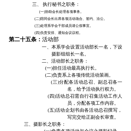
三、 执行秘书之职务：
(一)
协助会长处理各项事务。
(二)
陪同会长出席各项活动场合、签约、洽公。
(三)
处理系学会干部成员请公假事宜。
(四)
负责安排、通知会议议程。
第
二十五条：
活动部
一、
本系学会设置活动部长一名，下设
摄影组组长一名。
二、
活动部长之职务：
(一)
担任活动最高执行长。
(二)
负责系上各项传统活动策画。
(三)
分配各活动总召、副总召各一
名，给予活动执行权力。
(四)
活动总召需自行召集活动工作人
员，分配各项工作内容。
(五)
活动企划书由各活动总召撰写，
写完交给正副会长审查。
三、摄影长之职务：