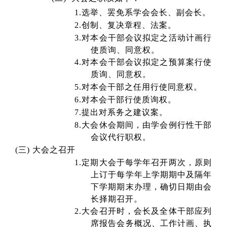
1.
选举、罢免系学会会长、副会长。
2.
创制、复决章程、法案。
3.
对本会干部会议拟定之活动计画行
使质询、同意权。
4.
对本会干部会议拟定之预算案行使
质询、同意权。
5.
对本会干部之任用行使同意权。
6.
对本会干部行使质询权。
7.
提出对系务之建议案。
8.
大会休会期间，由学会例行性干部
会议代行职权。
(
三) 大会之召开
1.
定期大会于每学年召开两次，原则
上订于每学年上学期期中及隔年
下学期期末办理，确切日期由会
长择期召开。
2.
大会召开时，会长及全体干部应列
席报告会务概况、工作计画、执