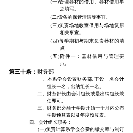
(一)
管理器材的借用、器材借用单
之填写。
(二)
设备的保管清洁等事宜。
(三)
负责场地教室借用与场地复原
相关事宜。
(四)
每学期初与期末负责器材的清
点
(五)
附件一：器材借用与管理要
点。
第三十条：
财务部
一、
本系学会设置财务部
下设一名会计
,
组长一名，出纳组长一名。
二、
财务部长由会计组长或是出纳组长兼
任即可。
三、
财务部必须于学期开始一个月内公布
学期预算表以及年度预算表。
四、会计组长职务：
(
一)负责计算系学会会费的缴交率与制订