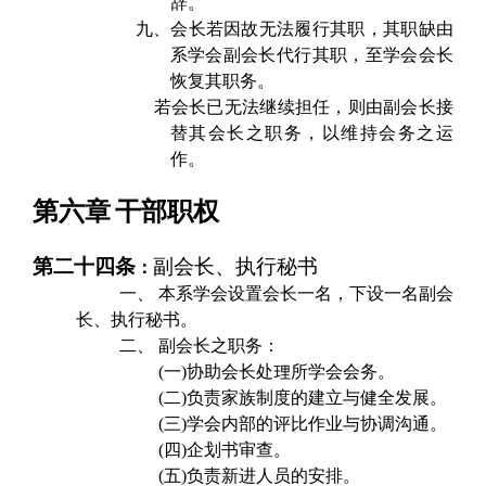
辞。
九、
会长若因故无法履行其职，其职缺由
系学会副会长代行其职，至学会会长
恢复其职务。
若会长已无法继续担任，则由副会长接
替其会长之职务，以维持会务之运
作。
第六章
干部职权
第二十四条
副会长、执行秘书
：
一、 本系学会设置会长一名，下设一名副会
长、执行秘书。
二、 副会长之职务：
(
一)协助会长处
理
所学会会务。
(
二)负责家族制度的建立与健全发展。
(
三)学会内部的评比作业与协调沟通。
(
四)企划书审查。
(
五)负责新进人员的安排。