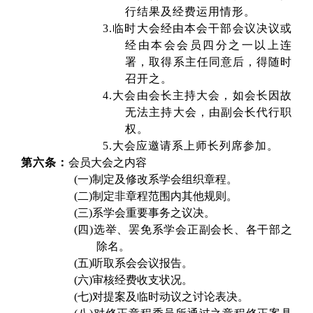
行结果及经费运用情形。
3.
临时大会经由本会干部会议决议或
经由本会会员四分之一以上连
署，取得系主任同意后，得随时
召开之。
4.
大会由会长主持大会，如会长因故
无法主持大会，由副会长代行职
权。
5.
大会应邀请系上师长列席参加。
第六条：
会员大会之内容
(一)
制定及修改系学会组织章程。
(二)
制定非章程范围内其他规则。
(三)
系学会重要事务之议决。
(四)
选举、罢免系学会正副会长、各干部之
除名。
(五)
听取系会会议报告。
(六)
审核经费收支状况。
(七)
对提案及临时动议之讨论表决。