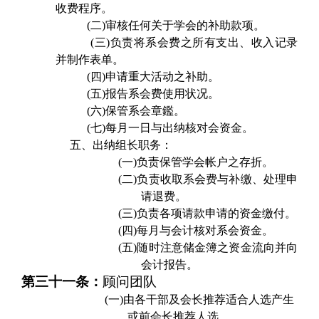
收费程序。
(
二)审核任何关于学会的补助款项。
(
三)负责将系会费之所有支出、收入记录
并制作表单。
(
四)申请重大活动之补助。
(
五)报告系会费使用状况。
(
六)保管系会章鑑。
(
七)每月一日与出纳核对会资金。
五、出纳组长职务：
(一)
负责保管学会帐户之存折。
(二)
负责收取系会费与补缴、处理申
请退费。
(三)
负责各项请款申请的资金缴付。
(四)
每月与会计核对系会资金。
(五)
随时注意储金簿之资金流向并向
会计报告。
第三十一条：
顾问团队
(一)
由各干部及会长推荐适合人选产生
或前会长推荐人选。