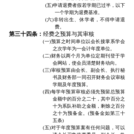
(五)
申请退费者假若学期已过半，以下
一个学期为退费基准。
(六)
非转出生、休学者，不得申请退
费。
第三十四条：
经费之预算与其审核
(一)
预算之时间单位以会长接掌系学会
之次学年为一会计年度单位。
(二)
财务以两个月为单位定期刊登于学
会网站，使会员清楚财务动向。
(三)
审核预算由会长、副会长、执行秘
书及财务部一同召开财务会议审核
学期及年度预算。
(四)
每学年预算审核必须先预留总预算
金额中的百分之二十，其中百分之
十为系队补助之金额，剩馀之百分
之十为预备金。(预备金如第三十
五条)
(五)
对于年度预算案有任何问题，可以