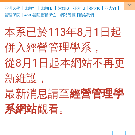
:::
|
|
|
|
|
|
|
亞洲大學
休憩YT
休憩FB
休憩IG
亞大FB
亞大IG
亞大YT
|
|
|
管理學院
AMC管院雙聯學位
網站導覽
聯絡我們
本系已於113年8月1日起
併入經營管理學系，
從8月1日起本網站不再更
新維護，
最新消息請至
經營管理學
系網站
觀看。