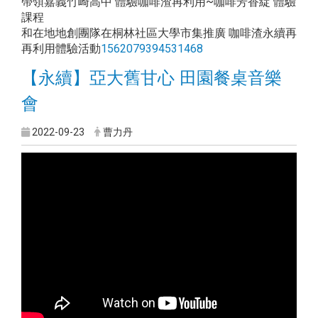
帶領嘉義竹崎高中 體驗咖啡渣再利用~咖啡芳香綻 體驗
課程
和在地地創團隊在桐林社區大學市集推廣 咖啡渣永續再
再利用體驗活動
1562079394531468
【永續】亞大舊甘心 田園餐桌音樂
會
2022-09-23
曹力丹