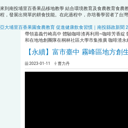
來到南投埔里百香果品移地教學 結合環境教育及食農教育食農
程，發展出簡單的耕食技能。在此過程中，亦培養學習者了台灣
亞大埔里百香果園食農教育 促進健康飲食習慣｜南投縣政新聞 2023.11.
帶領嘉義竹崎高中 體驗咖啡渣再利用~咖啡芳香綻 
和在地地創團隊在桐林社區大學市集推廣 咖啡渣永
【永續】富市臺中 霧峰區地方創
2023-01-11
曹力丹