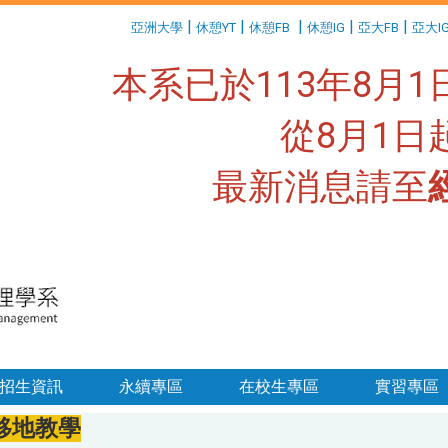
:::
|
|
|
|
|
亞洲大學
休憩YT
休憩FB
休憩IG
亞大FB
亞大I
本系已於113年8月
從8月1
最新消息請至
:::
招生資訊
永續專區
在校生專區
實習專區
移地教學