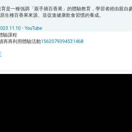
教育是一種強調「親手摘百香果」的體驗教育，學習者經由親自
原生種百香果來源、並促進健康飲食習慣的養成。
10 - YouTube
體驗課程
續再再利用體驗活動
1562079394531468
生