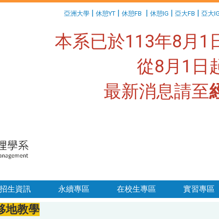
:::
|
|
|
|
|
亞洲大學
休憩YT
休憩FB
休憩IG
亞大FB
亞大I
本系已於113年8月
從8月1
最新消息請至
:::
招生資訊
永續專區
在校生專區
實習專區
移地教學