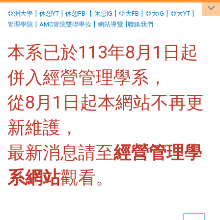
:::
|
|
|
|
|
|
|
亞洲大學
休憩YT
休憩FB
休憩IG
亞大FB
亞大IG
亞大YT
|
|
|
管理學院
AMC管院雙聯學位
網站導覽
聯絡我們
本系已於113年8月1日起
併入經營管理學系，
從8月1日起本網站不再更
新維護，
最新消息請至
經營管理學
系網站
觀看。