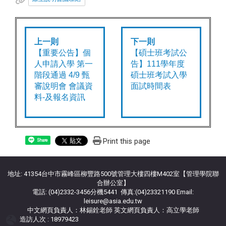
上一則
下一則
【重要公告】個
【碩士班考試公
人申請入學 第一
告】111學年度
階段通過 4/9 甄
碩士班考試入學
審說明會 會議資
面試時間表
料-及報名資訊
Print this page
Share
地址: 41354台中市霧峰區柳豐路500號管理大樓四樓M402室【管理學院聯
合辦公室】
電話: (04)2332-3456分機5441 傳真:(04)23321190 Email:
leisure@asia.edu.tw
中文網頁負責人：林錫銓老師 英文網頁負責人：高立學老師
造訪人次 : 18979423