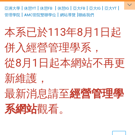
:::
|
|
|
|
|
|
|
亞洲大學
休憩YT
休憩FB
休憩IG
亞大FB
亞大IG
亞大YT
|
|
|
管理學院
AMC管院雙聯學位
網站導覽
聯絡我們
本系已於113年8月1日起
併入經營管理學系，
從8月1日起本網站不再更
新維護，
最新消息請至
經營管理學
系網站
觀看。