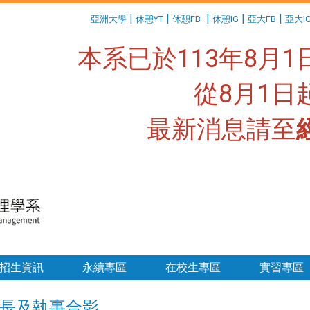
:::
|
|
|
|
|
亞洲大學
休憩YT
休憩FB
休憩IG
亞大FB
亞大I
本系已於113年8月
從8月1
最新消息請至
:::
招生資訊
永續專區
在校生專區
實習專區
長及執事合影