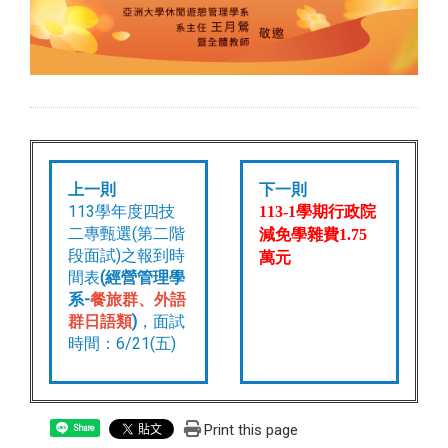
上一則
下一則
113學年度四技
113-1
學期行政院
二專甄選(第二階
減免學雜費
1.75
段面試)之報到時
萬元
間表
(經營管理學
系-
餐旅群、外語
群日語類
)
，面試
時間：6/21(五)
Print this page
Share