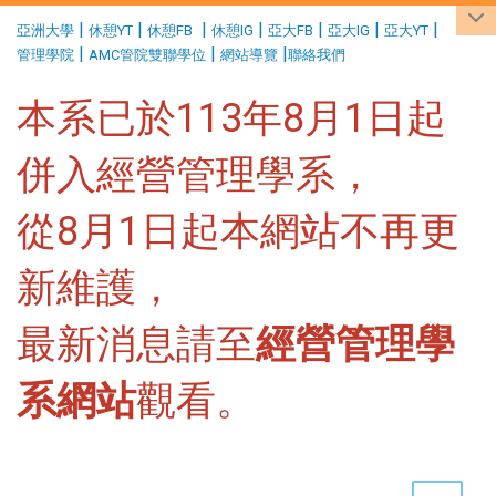
:::
|
|
|
|
|
|
|
亞洲大學
休憩YT
休憩FB
休憩IG
亞大FB
亞大IG
亞大YT
|
|
|
管理學院
AMC管院雙聯學位
網站導覽
聯絡我們
本系已於113年8月1日起
併入經營管理學系，
從8月1日起本網站不再更
新維護，
最新消息請至
經營管理學
系網站
觀看。