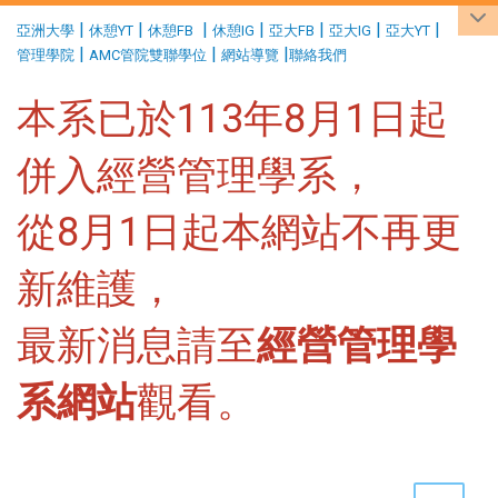
:::
|
|
|
|
|
|
|
亞洲大學
休憩YT
休憩FB
休憩IG
亞大FB
亞大IG
亞大YT
|
|
|
管理學院
AMC管院雙聯學位
網站導覽
聯絡我們
本系已於113年8月1日起
併入經營管理學系，
從8月1日起本網站不再更
新維護，
最新消息請至
經營管理學
系網站
觀看。