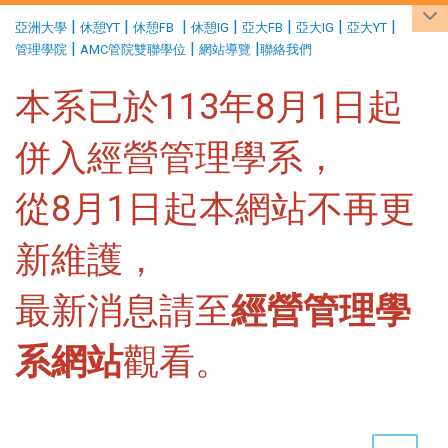
:::
|
|
|
|
|
|
|
亞洲大學
休憩YT
休憩FB
休憩IG
亞大FB
亞大IG
亞大YT
|
|
|
管理學院
AMC管院雙聯學位
網站導覽
聯絡我們
本系已於113年8月1日起
併入經營管理學系，
從8月1日起本網站不再更
新維護，
最新消息請至
經營管理學
系網站
觀看。