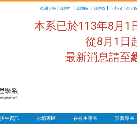
:::
|
|
|
|
|
亞洲大學
休憩YT
休憩FB
休憩IG
亞大FB
亞大I
本系已於113年8月
從8月1
最新消息請至
:::
招生資訊
永續專區
在校生專區
實習專區