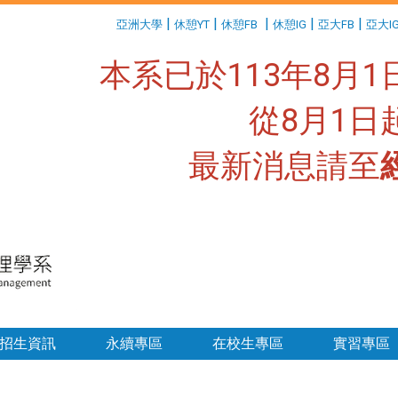
:::
|
|
|
|
|
亞洲大學
休憩YT
休憩FB
休憩IG
亞大FB
亞大I
本系已於113年8月
從8月1
最新消息請至
:::
招生資訊
永續專區
在校生專區
實習專區