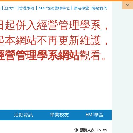
|
|
|
|
|
G
亞大YT
管理學院
AMC管院雙聯學位
網站導覽
聯絡我們
1日起併入經營管理學系，
日起本網站不再更新維護，
經營管理學系網站
觀看。
活動資訊
畢業校友
EMI專區
瀏覽人次:
15159