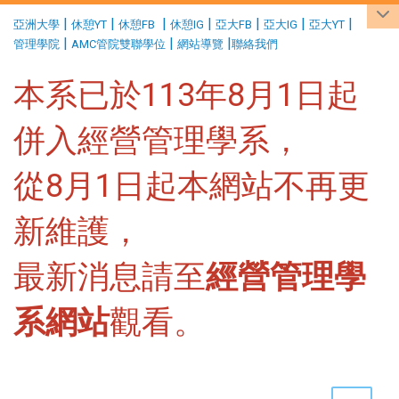
:::
|
|
|
|
|
|
|
亞洲大學
休憩YT
休憩FB
休憩IG
亞大FB
亞大IG
亞大YT
|
|
|
管理學院
AMC管院雙聯學位
網站導覽
聯絡我們
本系已於113年8月1日起
併入經營管理學系，
從8月1日起本網站不再更
新維護，
最新消息請至
經營管理學
系網站
觀看。