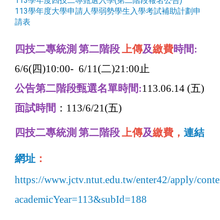
113學年度四技二專甄選入學(第二階段報名公告)
113學年度大學申請人學弱勢學生入學考試補助計劃申
請表
四技二專統測
第二階段
上傳
及
繳費
時間
:
6/6(
四
)10:00- 6/11(
二
)21:00
止
公告第二階段甄選名單時間
:
113.06.14 (
五
)
面試時間
：113/
6/21(
五
)
四技二專統測
第二階段
上傳
及
繳費，
連結
網址
：
https://www.jctv.ntut.edu.tw/enter42/apply/cont
academicYear=113&subId=188