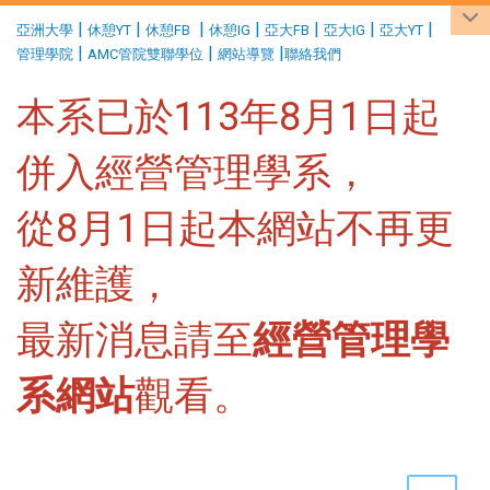
:::
|
|
|
|
|
|
|
亞洲大學
休憩YT
休憩FB
休憩IG
亞大FB
亞大IG
亞大YT
|
|
|
管理學院
AMC管院雙聯學位
網站導覽
聯絡我們
本系已於113年8月1日起
併入經營管理學系，
從8月1日起本網站不再更
新維護，
最新消息請至
經營管理學
系網站
觀看。