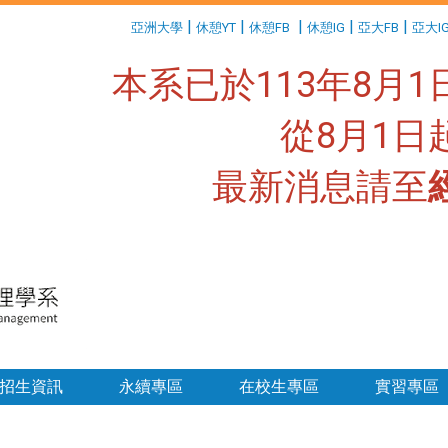
:::
|
|
|
|
|
亞洲大學
休憩YT
休憩FB
休憩IG
亞大FB
亞大I
本系已於113年8月
從8月1
最新消息請至
:::
招生資訊
永續專區
在校生專區
實習專區