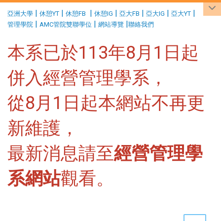
:::
|
|
|
|
|
|
|
亞洲大學
休憩YT
休憩FB
休憩IG
亞大FB
亞大IG
亞大YT
|
|
|
管理學院
AMC管院雙聯學位
網站導覽
聯絡我們
本系已於113年8月1日起
併入經營管理學系，
從8月1日起本網站不再更
新維護，
最新消息請至
經營管理學
系網站
觀看。