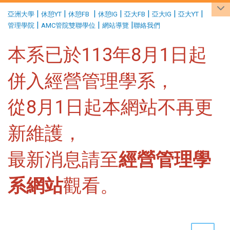
:::
|
|
|
|
|
|
|
亞洲大學
休憩YT
休憩FB
休憩IG
亞大FB
亞大IG
亞大YT
|
|
|
管理學院
AMC管院雙聯學位
網站導覽
聯絡我們
本系已於113年8月1日起
併入經營管理學系，
從8月1日起本網站不再更
新維護，
最新消息請至
經營管理學
系網站
觀看。