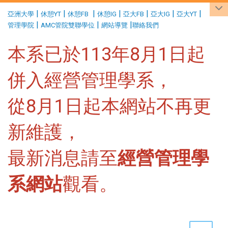
:::
|
|
|
|
|
|
|
亞洲大學
休憩YT
休憩FB
休憩IG
亞大FB
亞大IG
亞大YT
|
|
|
管理學院
AMC管院雙聯學位
網站導覽
聯絡我們
本系已於113年8月1日起
併入經營管理學系，
從8月1日起本網站不再更
新維護，
最新消息請至
經營管理學
系網站
觀看。