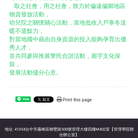
取之社會，用之社會，致力於偏遠偏鄉地區
物資發放活動，
幼兒院之關懷關心活動，當地低收入戶寒冬送
暖不遣餘力，
對當地國中藉由自身資源的投入能夠孕育出優
秀人才，
並共同參與推展警民合諧活動，廟宇文化保
留，
發展活動儘分心意。
Print this page
Share
:::
地址: 41354台中市霧峰區柳豐路500號管理大樓四樓M402室【管理學院聯
合辦公室】