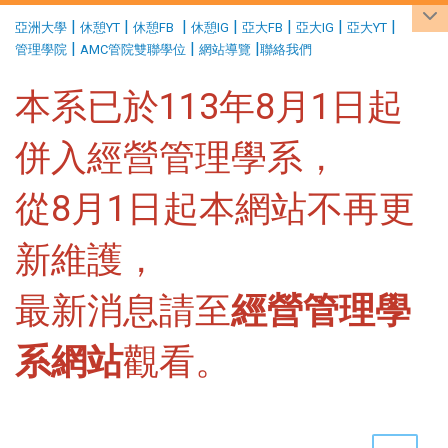
:::
|
|
|
|
|
|
|
亞洲大學
休憩YT
休憩FB
休憩IG
亞大FB
亞大IG
亞大YT
|
|
|
管理學院
AMC管院雙聯學位
網站導覽
聯絡我們
本系已於113年8月1日起
併入經營管理學系，
從8月1日起本網站不再更
新維護，
最新消息請至
經營管理學
系網站
觀看。