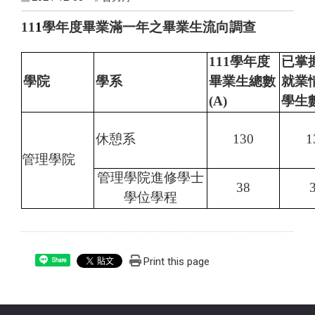
11
1
學年度畢業滿一年之畢業生流向調查
111
學年度
已掌
學院
學系
畢業生總數
就業
(A)
學生
休憩系
130
1
管理學院
管理學院進修學士
38
學位學程
Print this page
Share
:::