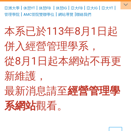
:::
|
|
|
|
|
|
|
亞洲大學
休憩YT
休憩FB
休憩IG
亞大FB
亞大IG
亞大YT
|
|
|
管理學院
AMC管院雙聯學位
網站導覽
聯絡我們
本系已於113年8月1日起
併入經營管理學系，
從8月1日起本網站不再更
新維護，
最新消息請至
經營管理學
系網站
觀看。