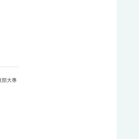
:::
技部大專