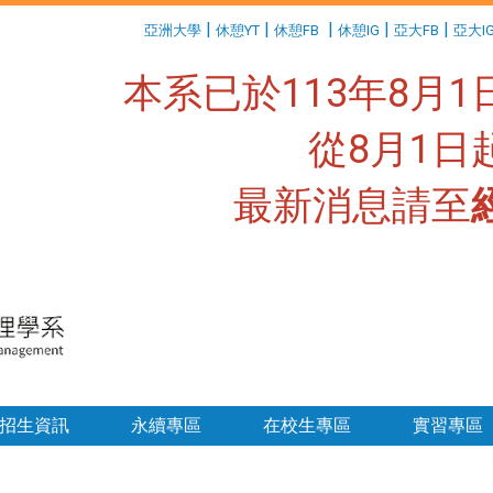
:::
|
|
|
|
|
亞洲大學
休憩YT
休憩FB
休憩IG
亞大FB
亞大I
本系已於113年8月
從8月1
最新消息請至
:::
招生資訊
永續專區
在校生專區
實習專區