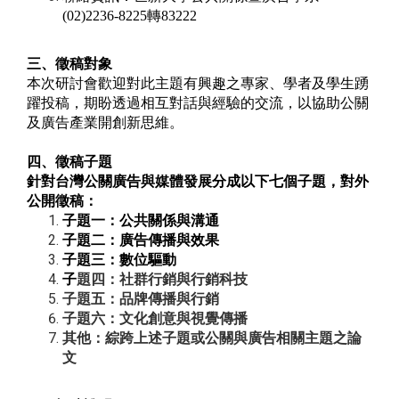
(02)2236-8225
轉
83222
三、徵稿對象
本次研討會歡迎對此主題有興趣之專家、學者及學生踴
躍投稿，期盼透過相互對話與經驗的交流，以協助公關
及廣告產業開創新思維。
四、徵稿子題
針對台灣公關廣告與媒體發展分成以下七個子題，對外
公開徵稿：
子題一：公共關係與溝通
子題二：廣告傳播與效果
子題三：數位驅動
子
題四：社群行銷與行銷科技
子題五：品牌傳播與行銷
子題六：文化創意與視覺傳播
其他：綜跨上述子題或公關與廣告相關主題之論
文