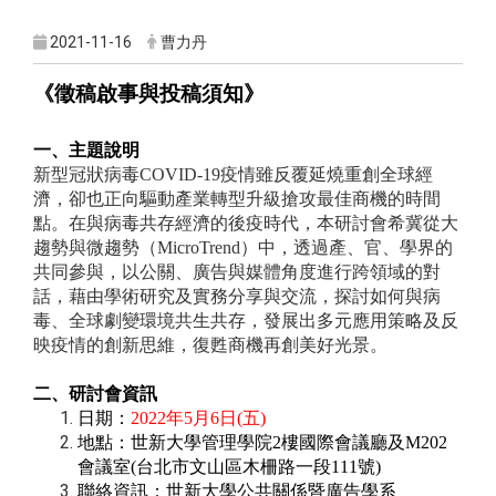
2021-11-16
曹力丹
《徵稿啟事與投稿須知》
一、主題說明
新型冠狀病毒
COVID-19
疫情雖反覆延燒重創全球經
濟，卻也正向驅動產業轉型升級搶攻最佳商機的時間
點。在與病毒共存經濟的後疫時代，本研討會希冀從大
趨勢與微趨勢（
MicroTrend
）中，透過產、官、學界的
共同參與，以公關、廣告與媒體角度進行跨領域的對
話，藉由學術研究及實務分享與交流，探討如何與病
毒、全球劇變環境共生共存，發展出多元應用策略及反
映疫情的創新思維，復甦商機再創美好光景。
二、研討會資訊
日期：
2022
年
5
月
6
日
(
五
)
地點：世新大學管理學院
2
樓國際會議廳及
M202
會議室
(
台北市文山區木柵路一段
111
號
)
聯絡資訊：世新大學公共關係暨廣告學系