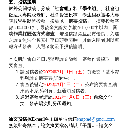
五、投稿說明
對外公開徵稿，分成
「社會組」
和
「學生組」
。社會組
歡迎大專院校老師、社會賢達投稿；學生組歡迎各大專
院校學生踴
躍投稿。投稿以「
摘要投稿
」，摘要投稿字
數
500-1000
字，最後全文論文字數在
15,000
字以內。
審
稿作業採匿名方式審查
，若投稿踴躍且品質優良，入選
之論文無法全數安排至口頭發表時，其餘入圍者則以壁
報方式發表，入選者將發予投稿證明。
本次研討會自即日起辦理論文徵稿，審稿作業採取「摘
要審查」
請投稿者於
2022
年
2
月
11
日（五）
前繳交「基本資
料與論文摘要表
(
詳附件
)
」。
審查後暫定
2022
年
3
月
1
日（二）
公布摘要審查結
果於本系系網頁，並通知投稿者。
通過審稿者請於
2022
年
4
月
6
日（三）
前繳交全
文，發表場次則另函通知。
論文投稿採
E-mail
至主辦單位信箱
shuprad@gmail.com
，
無須郵寄紙本，論文摘要檔名請以「子題○－論文名