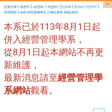
:::
|
|
|
|
|
|
|
亞洲大學
休憩YT
休憩FB
休憩IG
亞大FB
亞大IG
亞大YT
|
|
|
管理學院
AMC管院雙聯學位
網站導覽
聯絡我們
本系已於113年8月1日起
併入經營管理學系，
從8月1日起本網站不再更
新維護，
最新消息請至
經營管理學
系網站
觀看。