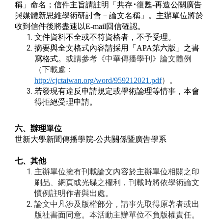
稱」命名；信件主旨請註明「共存
･
復
甦
-
再造公關廣告
與媒體新思維學術研討會－論文名稱」。主辦單位將於
收到信件後將盡速以
E-mail
回信確認。
文件資料不全或不符資格者，不予受理。
摘要與全文格式內容請採用「
APA
第六版」之書
寫格式。
或請參考《中華傳播學刊》論文體例
（下載處：
http://cjctaiwan.org/word/959212021.pdf
）。
若發現有違反申請規定或學術論理等情事，本會
得拒絕受理申請。
六、辦理單位
世新大學新聞傳播學院
-
公共關係暨廣告學系
七、其他
主辦單位擁有刊載論文內容於主辦單位相關之印
刷品、網頁或光碟之權利，刊載時將依學術論文
慣例註明作者與出處。
論文中凡涉及版權部分，請事先取得原著者或出
版社書面同意。本活動主辦單位不負版權責任。