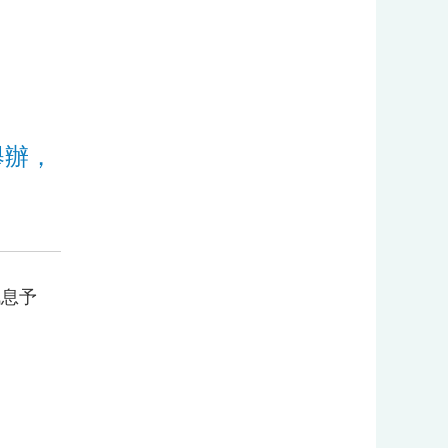
:::
舉辦，
稿訊息予