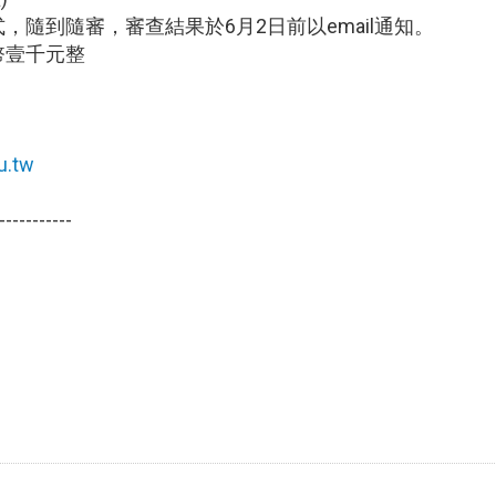
式，隨到隨審，
審查結果於6月2日前以email通知。
幣壹千元整
u.tw
-----------