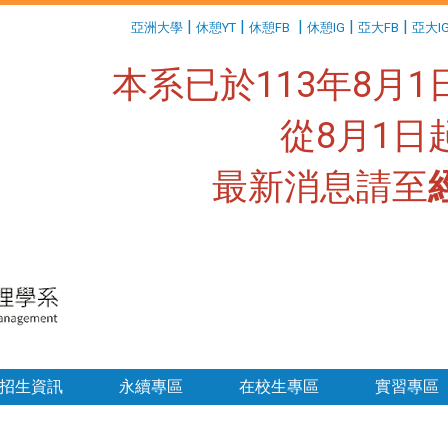
:::
|
|
|
|
|
亞洲大學
休憩YT
休憩FB
休憩IG
亞大FB
亞大I
本系已於113年8月
從8月1
最新消息請至
:::
招生資訊
永續專區
在校生專區
實習專區