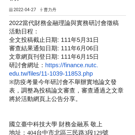
2022-04-27
曹力丹
2022
當代財務金融理論與實務研討會徵稿
活動日程：
全文投稿截止日期
: 111
年
5
月
31
日
審查結果通知日期
: 111
年
6
月
06
日
文章網頁刊登日期
: 111
年
6
月
15
日
研討會網址：
https://finance.nutc.
edu.tw/files/11-1039-11853.php
※防疫考量今年研討會不舉辦實地論文發
表，調整為投稿論文審查，
審查通過之文章
將於活動網頁上公告分享。
國立臺中科技大學 財務金融系 敬上
地址：404台中市北區三民路3段129號