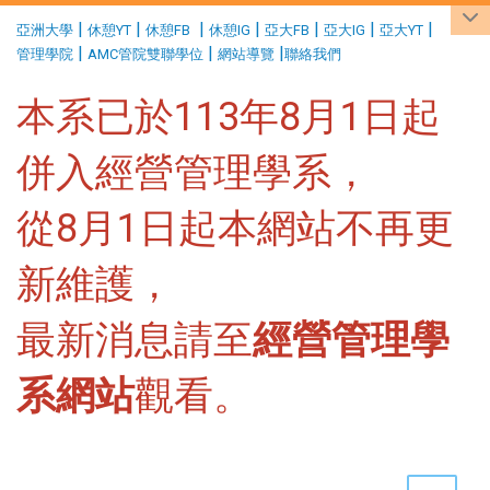
:::
|
|
|
|
|
|
|
亞洲大學
休憩YT
休憩FB
休憩IG
亞大FB
亞大IG
亞大YT
|
|
|
管理學院
AMC管院雙聯學位
網站導覽
聯絡我們
本系已於113年8月1日起
併入經營管理學系，
從8月1日起本網站不再更
新維護，
最新消息請至
經營管理學
系網站
觀看。