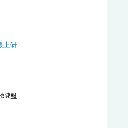
:::
線上研
檢陳
報