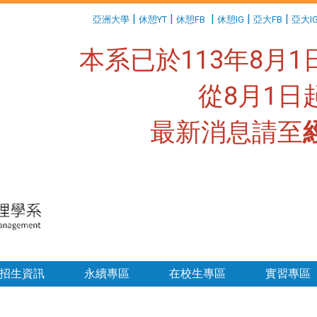
:::
|
|
|
|
|
亞洲大學
休憩YT
休憩FB
休憩IG
亞大FB
亞大I
本系已於113年8月
從8月1
最新消息請至
:::
招生資訊
永續專區
在校生專區
實習專區