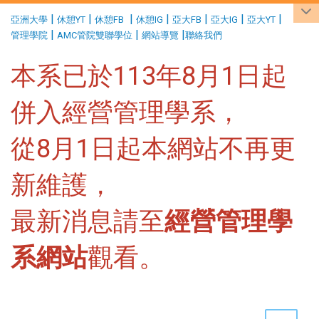
:::
|
|
|
|
|
|
|
亞洲大學
休憩YT
休憩FB
休憩IG
亞大FB
亞大IG
亞大YT
|
|
|
管理學院
AMC管院雙聯學位
網站導覽
聯絡我們
本系已於113年8月1日起
併入經營管理學系，
從8月1日起本網站不再更
新維護，
最新消息請至
經營管理學
系網站
觀看。