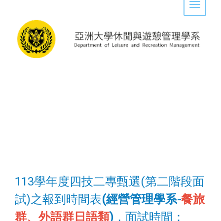
Toggle 
113學年度四技二專甄選(第二階段面
試)之報到時間表
(經營管理學系-
餐旅
群、外語群日語類
)
，面試時間：