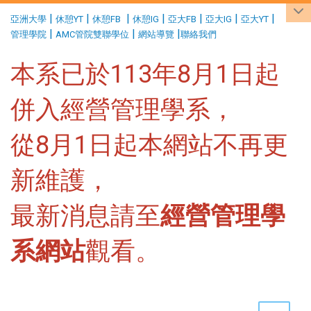
:::
|
|
|
|
|
|
|
亞洲大學
休憩YT
休憩FB
休憩IG
亞大FB
亞大IG
亞大YT
|
|
|
管理學院
AMC管院雙聯學位
網站導覽
聯絡我們
本系已於113年8月1日起
併入經營管理學系，
從8月1日起本網站不再更
新維護，
最新消息請至
經營管理學
系網站
觀看。