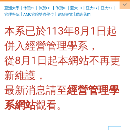
:::
|
|
|
|
|
|
|
亞洲大學
休憩YT
休憩FB
休憩IG
亞大FB
亞大IG
亞大YT
|
|
|
管理學院
AMC管院雙聯學位
網站導覽
聯絡我們
本系已於113年8月1日起
併入經營管理學系，
從8月1日起本網站不再更
新維護，
最新消息請至
經營管理學
系網站
觀看。