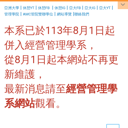
:::
|
|
|
|
|
|
|
亞洲大學
休憩YT
休憩FB
休憩IG
亞大FB
亞大IG
亞大YT
|
|
|
管理學院
AMC管院雙聯學位
網站導覽
聯絡我們
本系已於113年8月1日起
併入經營管理學系，
從8月1日起本網站不再更
新維護，
最新消息請至
經營管理學
系網站
觀看。