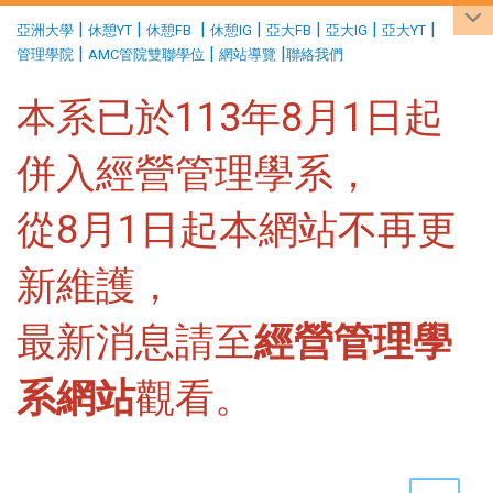
:::
|
|
|
|
|
|
|
亞洲大學
休憩YT
休憩FB
休憩IG
亞大FB
亞大IG
亞大YT
|
|
|
管理學院
AMC管院雙聯學位
網站導覽
聯絡我們
本系已於113年8月1日起
併入經營管理學系，
從8月1日起本網站不再更
新維護，
最新消息請至
經營管理學
系網站
觀看。