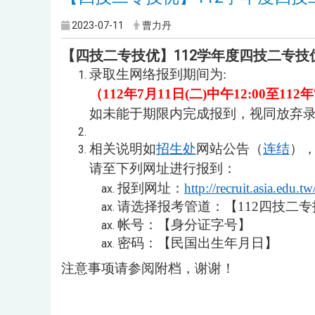
2023-07-11
曹力丹
【四技二专技优】112学年度四技二专技
录取生网络报到期间为:
（112年7月11日(二)中午12:00至112年
如未能于期限内完成报到，视同放弃
相关说明如
招生处
网站公告（
连结
）
请至下列网址进行报到：
报到网址：
http://recruit.asia.edu.tw
请选择报考管道：【112四技二专
帐号：【身分证字号】
密码：【民国出生年月日】
注意事项请参阅附档，谢谢！