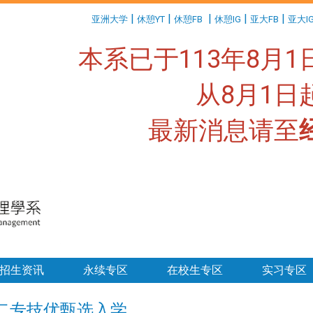
:::
|
|
|
|
|
亚洲大学
休憩YT
休憩FB
休憩IG
亚大FB
亚大I
本系已于113年8月
从8月1
最新消息请至
:::
招生资讯
永续专区
在校生专区
实习专区
技二专技优甄选入学