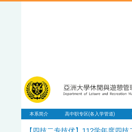
本系简介
高中职专区(各入学管道)
【四技二专技优】112学年度四