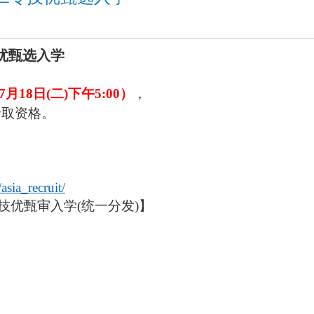
优甄选入学
7月18日(二)下午5:00）
，
录取资格。
，
/asia_recruit/
技优甄审入学(统一分发)】