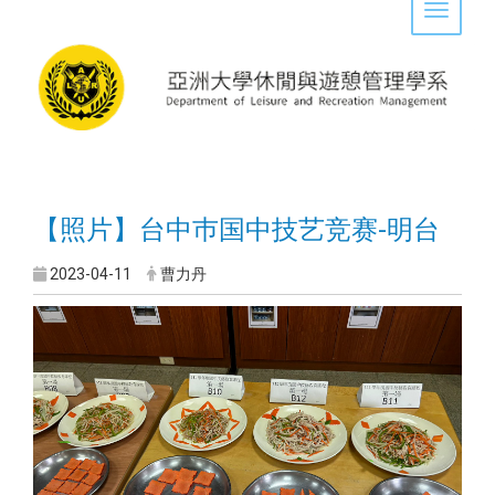
Toggle 
【照片】台中巿国中技艺竞赛-明台
2023-04-11
曹力丹