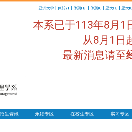
:::
|
|
|
|
|
亚洲大学
休憩YT
休憩FB
休憩IG
亚大FB
亚大I
本系已于113年8月
从8月1
最新消息请至
:::
招生资讯
永续专区
在校生专区
实习专区