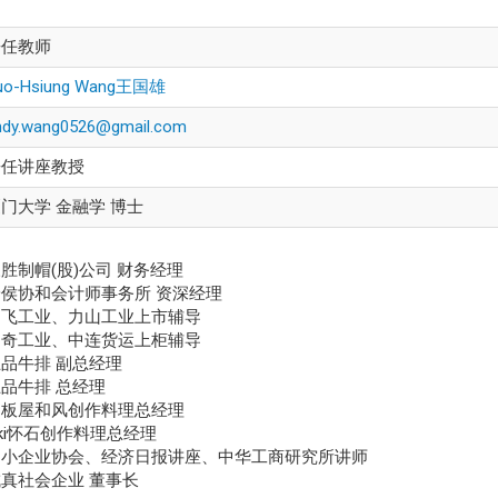
兼任教师
uo-Hsiung Wang王国雄
ndy.wang0526@gmail.com
兼任讲座教授
门大学 金融学 博士
胜制帽(股)公司 财务经理
安侯协和会计师事务所 资深经理
川飞工业、力山工业上市辅导
利奇工业、中连货运上柜辅导
品牛排 副总经理
品牛排 总经理
陶板屋和风创作料理总经理
kki怀石创作料理总经理
中小企业协会、经济日报讲座、中华工商研究所讲师
真社会企业 董事长