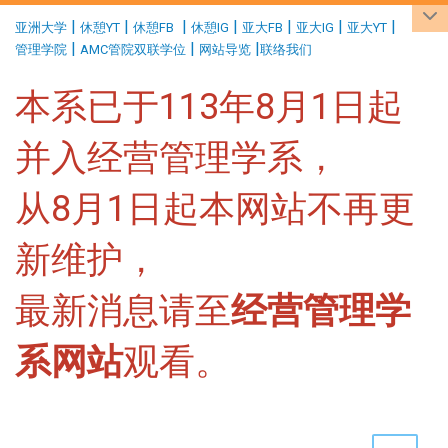
:::
|
|
|
|
|
|
|
亚洲大学
休憩YT
休憩FB
休憩IG
亚大FB
亚大IG
亚大YT
|
|
|
管理学院
AMC管院双联学位
网站导览
联络我们
本系已于113年8月1日起
并入经营管理学系，
从8月1日起本网站不再更
新维护，
最新消息请至
经营管理学
系网站
观看。