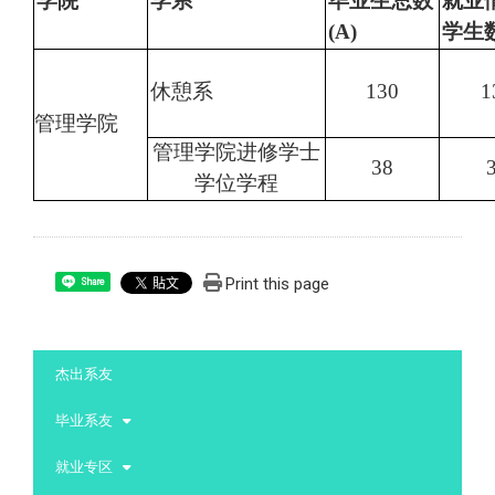
学院
学系
毕业生总数
就业
(A)
学生
休憩系
130
1
管理学院
管理学院进修学士
38
学位学程
Print this page
Share
:::
杰出系友
毕业系友
就业专区