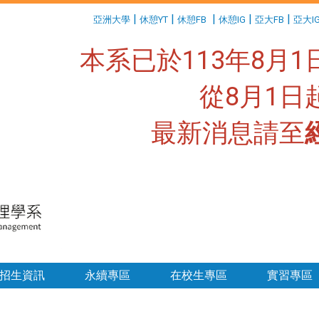
:::
|
|
|
|
|
亞洲大學
休憩YT
休憩FB
休憩IG
亞大FB
亞大I
本系已於113年8月
從8月1
最新消息請至
:::
招生資訊
永續專區
在校生專區
實習專區