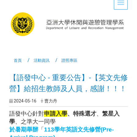
Toggle 
首頁
活動資訊
證照專區
【語發中心 - 重要公告】-【英文先修
營】給招生教師及人員，感謝！！！
2024-05-16
曹力丹
語發中心針對
申請入學
、特殊選才
、
繁星入
學
、之準大一同學
於暑期舉辦
「
113
學年英語文先修營(Pre-