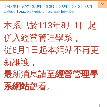
:::
|
|
|
|
|
|
|
亞洲大學
休憩YT
休憩FB
休憩IG
亞大FB
亞大IG
亞大YT
|
|
|
管理學院
AMC管院雙聯學位
網站導覽
聯絡我們
本系已於113年8月1日起
併入經營管理學系，
從8月1日起本網站不再更
新維護，
最新消息請至
經營管理學
系網站
觀看。