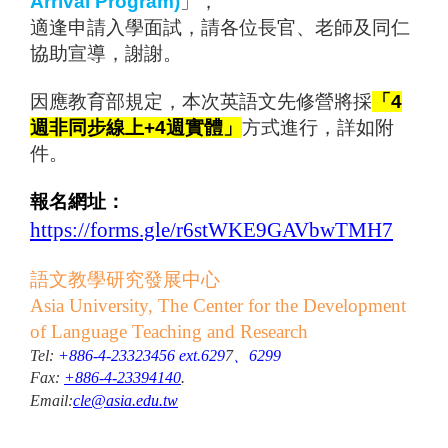
Arrival Program)
」，
適逢申請入學面試，請各位長官、老師及同仁
協助宣導，謝謝。
因應教育部規定，本次英語文先修營將採
「4
週非同步線上+4週實體」
方式進行，詳如附
件。
報名網址：
https://forms.gle/r6stWKE9GAVbwTMH7
語文教學研究發展中心
Asia University, The Center for the Development
of Language Teaching and Research
Tel:
+886-4-23323456 ext.629
7
、
6299
Fax:
+886-4-23394140
.
Email:
cle@asia.edu.tw