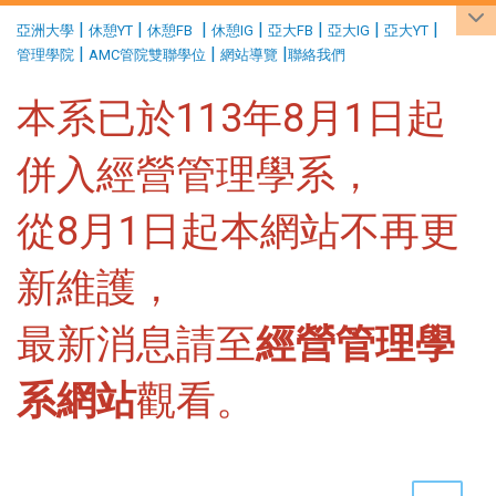
:::
|
|
|
|
|
|
|
亞洲大學
休憩YT
休憩FB
休憩IG
亞大FB
亞大IG
亞大YT
|
|
|
管理學院
AMC管院雙聯學位
網站導覽
聯絡我們
本系已於113年8月1日起
併入經營管理學系，
從8月1日起本網站不再更
新維護，
最新消息請至
經營管理學
系網站
觀看。