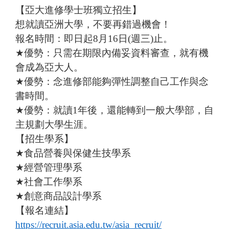
【亞大進修學士班獨立招生】
想就讀亞洲大學，不要再錯過機會！
報名時間：即日起
8
月
16
日
(
週三
)
止。
★
優勢：只需在期限內備妥資料審查，就有機
會成為亞大人。
★
優勢：念進修部能夠彈性調整自己工作與念
書時間。
★
優勢：就讀
1
年後，還能轉到一般大學部，自
主規劃大學生涯。
【招生學系】
★
食品營養與保健生技學系
★
經營管理學系
★
社會工作學系
★
創意商品設計學系
【報名連結】
https://recruit.asia.edu.tw/asia_recruit/